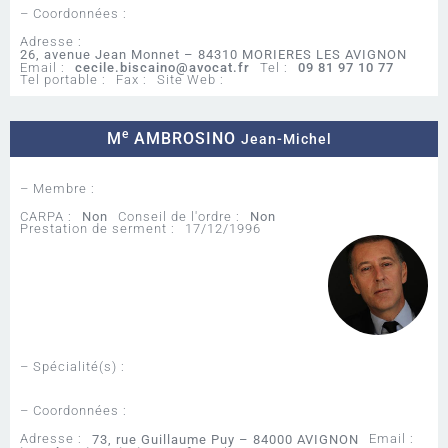
– Coordonnées :
Adresse :
26, avenue Jean Monnet – 84310 MORIERES LES AVIGNON
Email :
cecile.biscaino@avocat.fr
Tel :
09 81 97 10 77
Tel portable :
Fax :
Site Web :
e
M
AMBROSINO
Jean-Michel
– Membre :
CARPA :
Non
Conseil de l'ordre :
Non
Prestation de serment :
17/12/1996
– Spécialité(s) :
– Coordonnées :
Adresse :
Email :
73, rue Guillaume Puy – 84000 AVIGNON