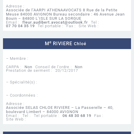
Adresse :
Associée de l’AARPI ATHENAAVOCATS 8 Rue de la Petite
Meuse 84000 AVIGNON Bureau secondaire : 46 Avenue Jean
Bouin – 84800 L’ISLE SUR LA SORGUE
Email :
fleur.audibert.avocat@outlook.fr
Tel :
07 70 04 35 19
Tel portable :
Fax :
Site Web :
e
M
RIVIERE
Chloé
– Membre :
CARPA :
Non
Conseil de l'ordre :
Non
Prestation de serment :
20/12/2017
– Spécialité(s) :
– Coordonnées :
Adresse :
Associée SELAS CHLOE RIVIERE – La Passerelle – 40,
boulevard Limbert – 84000 AVIGNON
Email :
Tel :
Tel portable :
06 48 30 68 19
Fax :
Site Web :