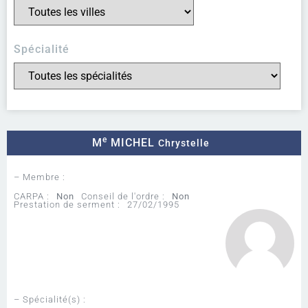
Spécialité
e
M
MICHEL
Chrystelle
– Membre :
CARPA :
Non
Conseil de l'ordre :
Non
Prestation de serment :
27/02/1995
– Spécialité(s) :