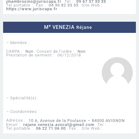
jmambrosino@juriscapa.fr
Tel :
09 67 37 33 35
Tel portable :
Fax :
04 90 82 33 35
Site Web :
https://www.juriscapa.fr
e
M
VENEZIA
Réjane
– Membre :
CARPA :
Non
Conseil de l'ordre :
Non
Prestation de serment :
06/12/2018
– Spécialité(s) :
– Coordonnées :
Adresse :
10 A, Avenue de la Poulasse – 84000 AVIGNON
Email :
rejane.venezia.avocat@gmail.com
Tel :
Tel portable :
06 22 71 06 00
Fax :
Site Web :