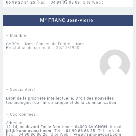
06 99 27 81 25
Fax :
04 91 33 08 09
Site Web :
e
M
FRANC
Jean-Pierre
– Membre :
CARPA :
Non
Conseil de l'ordre :
Non
Prestation de serment :
20/12/1993
– Spécialité(s) :
Droit de la propriété intellectuelle, Droit des nouvelles
technologies, de l’informatique et de la communication
– Coordonnées :
Adresse :
Email :
12-14, boulevard Emile Desfons – 84000 AVIGNON
jpf@franc-avocat.com
Tel :
04 90 86 86 25
Tel portable :
Fax :
04 90 86 86 26
Site Web :
www.franc-avocat.com