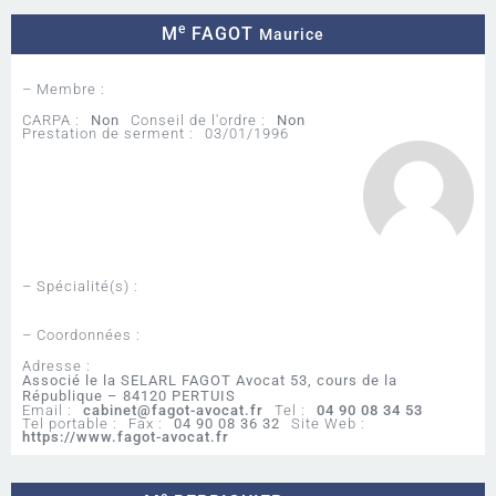
e
M
FAGOT
Maurice
– Membre :
CARPA :
Non
Conseil de l'ordre :
Non
Prestation de serment :
03/01/1996
– Spécialité(s) :
– Coordonnées :
Adresse :
Associé le la SELARL FAGOT Avocat 53, cours de la
République – 84120 PERTUIS
Email :
cabinet@fagot-avocat.fr
Tel :
04 90 08 34 53
Tel portable :
Fax :
04 90 08 36 32
Site Web :
https://www.fagot-avocat.fr