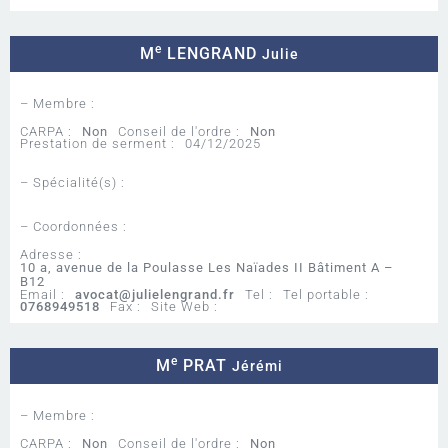
e
M
LENGRAND
Julie
– Membre :
CARPA :
Non
Conseil de l'ordre :
Non
Prestation de serment :
04/12/2025
– Spécialité(s) :
– Coordonnées :
Adresse :
10 a, avenue de la Poulasse Les Naïades II Bâtiment A –
B12
Email :
avocat@julielengrand.fr
Tel :
Tel portable :
0768949518
Fax :
Site Web :
e
M
PRAT
Jérémi
– Membre :
CARPA :
Non
Conseil de l'ordre :
Non