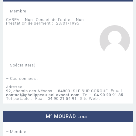
– Membre :
CARPA :
Non
Conseil de l'ordre :
Non
Prestation de serment :
23/01/1995
– Spécialité(s) :
– Coordonnées :
Adresse :
Email :
92, chemin des Névons – 84800 ISLE SUR SORGUE
contact@phelippeau-sol-avocat.com
Tel :
04 90 20 91 85
Tel portable :
Fax :
04 90 21 54 91
Site Web :
e
M
MOURAD
Lina
– Membre :