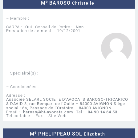
e
M
BAROSO
Christelle
– Membre :
CARPA :
Oui
Conseil de l'ordre :
Non
Prestation de serment :
19/12/2001
– Spécialité(s) :
– Coordonnées :
Adresse :
Associée SELARL SOCIETE D’AVOCATS BAROSO-TRICARICO
& DAVID 3, rue Rempart de l’Oulle – 84000 AVIGNON Siège
social : 6a, Passage de l’Oratoire – 84000 AVIGNON
Email :
baroso@bt-avocats.com
Tel :
04 90 14 64 53
Tel portable :
Fax :
Site Web :
e
M
PHELIPPEAU-SOL
Elizabeth