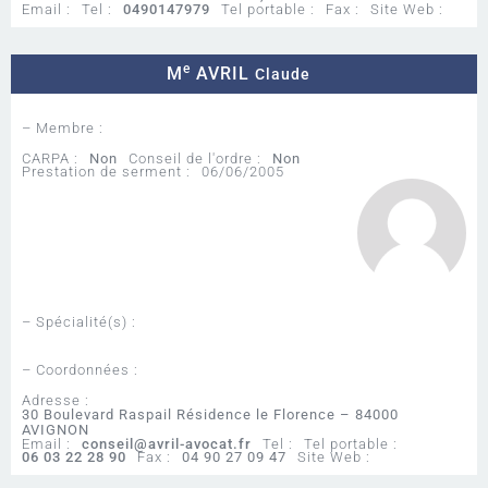
Email :
Tel :
0490147979
Tel portable :
Fax :
Site Web :
e
M
AVRIL
Claude
– Membre :
CARPA :
Non
Conseil de l'ordre :
Non
Prestation de serment :
06/06/2005
– Spécialité(s) :
– Coordonnées :
Adresse :
30 Boulevard Raspail Résidence le Florence – 84000
AVIGNON
Email :
conseil@avril-avocat.fr
Tel :
Tel portable :
06 03 22 28 90
Fax :
04 90 27 09 47
Site Web :