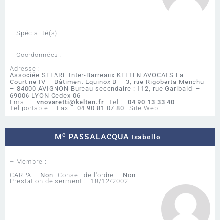
– Spécialité(s) :
– Coordonnées :
Adresse :
Associée SELARL Inter-Barreaux KELTEN AVOCATS La
Courtine IV – Bâtiment Equinox B – 3, rue Rigoberta Menchu
– 84000 AVIGNON Bureau secondaire : 112, rue Garibaldi –
69006 LYON Cedex 06
Email :
vnovaretti@kelten.fr
Tel :
04 90 13 33 40
Tel portable :
Fax :
04 90 81 07 80
Site Web :
e
M
PASSALACQUA
Isabelle
– Membre :
CARPA :
Non
Conseil de l'ordre :
Non
Prestation de serment :
18/12/2002