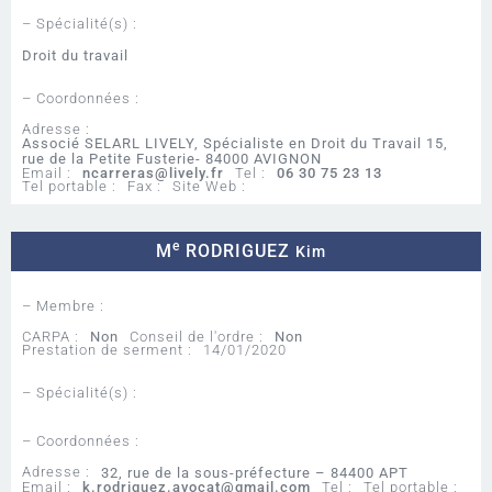
– Spécialité(s) :
Droit du travail
– Coordonnées :
Adresse :
Associé SELARL LIVELY, Spécialiste en Droit du Travail 15,
rue de la Petite Fusterie- 84000 AVIGNON
Email :
ncarreras@lively.fr
Tel :
06 30 75 23 13
Tel portable :
Fax :
Site Web :
e
M
RODRIGUEZ
Kim
– Membre :
CARPA :
Non
Conseil de l'ordre :
Non
Prestation de serment :
14/01/2020
– Spécialité(s) :
– Coordonnées :
Adresse :
32, rue de la sous-préfecture – 84400 APT
Email :
k.rodriguez.avocat@gmail.com
Tel :
Tel portable :