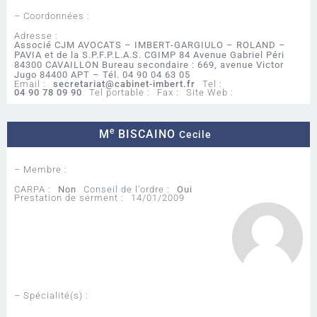
– Coordonnées :
Adresse :
Associé CJM AVOCATS – IMBERT-GARGIULO – ROLAND –
PAVIA et de la S.P.F.P.L.A.S. CGIMP 84 Avenue Gabriel Péri
84300 CAVAILLON Bureau secondaire : 669, avenue Victor
Jugo 84400 APT – Tél. 04 90 04 63 05
Email :
secretariat@cabinet-imbert.fr
Tel :
04 90 78 09 90
Tel portable :
Fax :
Site Web :
e
M
BISCAINO
Cecile
– Membre :
CARPA :
Non
Conseil de l'ordre :
Oui
Prestation de serment :
14/01/2009
– Spécialité(s) :