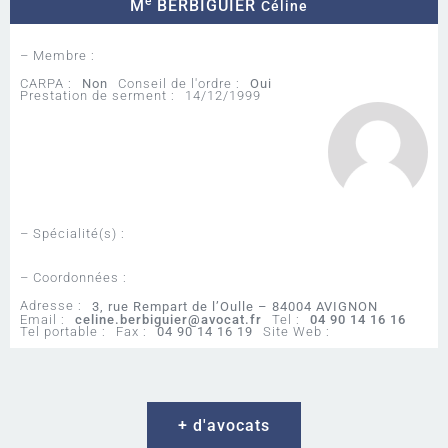
e
M
BERBIGUIER
Céline
– Membre :
CARPA :
Non
Conseil de l'ordre :
Oui
Prestation de serment :
14/12/1999
– Spécialité(s) :
– Coordonnées :
Adresse :
3, rue Rempart de l’Oulle – 84004 AVIGNON
Email :
celine.berbiguier@avocat.fr
Tel :
04 90 14 16 16
Tel portable :
Fax :
04 90 14 16 19
Site Web :
+ d'avocats