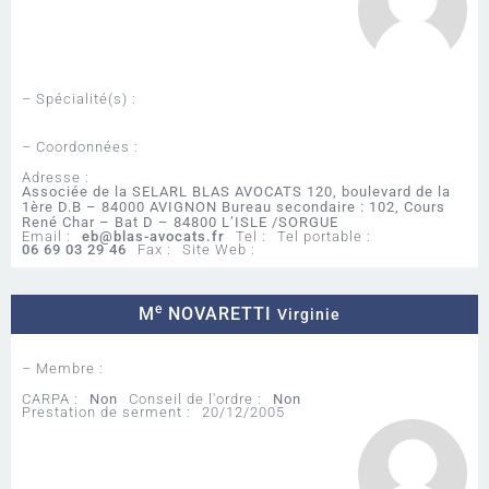
– Spécialité(s) :
– Coordonnées :
Adresse :
Associée de la SELARL BLAS AVOCATS 120, boulevard de la
1ère D.B – 84000 AVIGNON Bureau secondaire : 102, Cours
René Char – Bat D – 84800 L’ISLE /SORGUE
Email :
eb@blas-avocats.fr
Tel :
Tel portable :
06 69 03 29 46
Fax :
Site Web :
e
M
NOVARETTI
Virginie
– Membre :
CARPA :
Non
Conseil de l'ordre :
Non
Prestation de serment :
20/12/2005