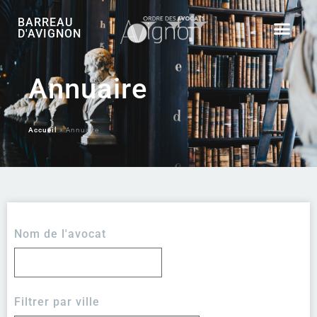
BARREAU
D'AVIGNON
Annuaire
Accueil
»
Annuaire
Nom de l'avocat
Filtrer par ville