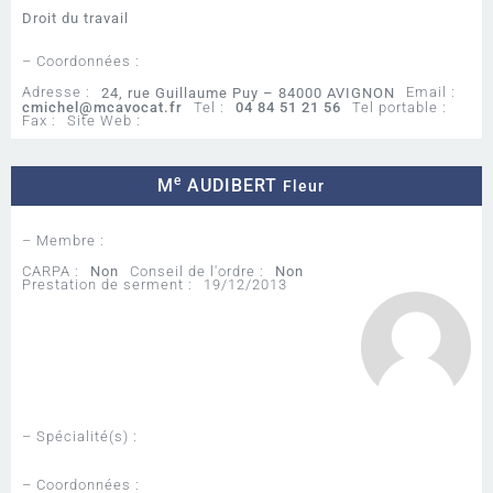
Droit du travail
– Coordonnées :
Adresse :
Email :
24, rue Guillaume Puy – 84000 AVIGNON
cmichel@mcavocat.fr
Tel :
04 84 51 21 56
Tel portable :
Fax :
Site Web :
e
M
AUDIBERT
Fleur
– Membre :
CARPA :
Non
Conseil de l'ordre :
Non
Prestation de serment :
19/12/2013
– Spécialité(s) :
– Coordonnées :